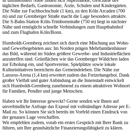
In unmittelbarer Nähe finden sich Supermärkte, Geschäfte des
täglichen Bedarfs, Gastronomie, Ärzte, Schulen und Kindergärten.
Die Nähe zur Fachhochschule (1 km), zu den Köln Arcaden (700
m) und zur Gremberger Straße macht die Lage besonders attraktiv.
Die S-Bahn-Station Köln-Trimbornstraße (750 m) liegt in nächster
Nähe und ermöglicht schnelle Verbindungen zum Hauptbahnhof
und zum Flughafen Köln/Bonn.
Humboldt-Gremberg zeichnet sich durch eine Mischung aus Wohn-
und Gewerbegebieten aus: Im Norden prägen Mehrfamilienhäuser
das Bild, während im Süden größere Gewerbe- und Industrieflächen
anzutreffen sind. Grünflächen wie das Gremberger Wäldchen laden
zur Erholung ein, und Sportvereine, Spielplätze sowie lokale
Kulturinitiativen bereichern das Gemeindeleben. Die Nähe zur
Lanxess-Arena (1,4 km) erweitert zudem das Freizeitangebot. Dank
großer Vielfalt und guter Anbindung an die Innenstadt entwickelt
sich Humboldt-Gremberg zunehmend zu einem attraktiven Wohnort
für Familien, Pendler und junge Menschen.
Haben wir Ihr Interesse geweckt? Gerne senden wir Ihnen auf
unverbindliche Anfrage das Exposé mit vollständiger Adresse per E-
Mail zu. So können Sie sich bereits im Vorfeld einen Eindruck von
der genauen Lage verschaffen.
Wir empfehlen zudem, vorab ein erstes Gespräch mit Ihrer Bank zu
führen, um Ihre grundsätzliche Finanzierungsfähigkeit zu klären.