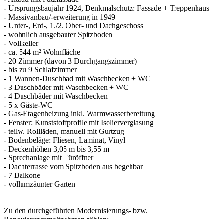
- Ursprungsbaujahr 1924, Denkmalschutz: Fassade + Treppenhaus
- Massivanbau/-erweiterung in 1949
- Unter-, Erd-, 1./2. Ober- und Dachgeschoss
- wohnlich ausgebauter Spitzboden
- Vollkeller
- ca. 544 m² Wohnfläche
- 20 Zimmer (davon 3 Durchgangszimmer)
- bis zu 9 Schlafzimmer
- 1 Wannen-Duschbad mit Waschbecken + WC
- 3 Duschbäder mit Waschbecken + WC
- 4 Duschbäder mit Waschbecken
- 5 x Gäste-WC
- Gas-Etagenheizung inkl. Warmwasserbereitung
- Fenster: Kunststoffprofile mit Isolierverglasung
- teilw. Rollläden, manuell mit Gurtzug
- Bodenbeläge: Fliesen, Laminat, Vinyl
- Deckenhöhen 3,05 m bis 3,55 m
- Sprechanlage mit Türöffner
- Dachterrasse vom Spitzboden aus begehbar
- 7 Balkone
- vollumzäunter Garten
Zu den durchgeführten Modernisierungs- bzw.