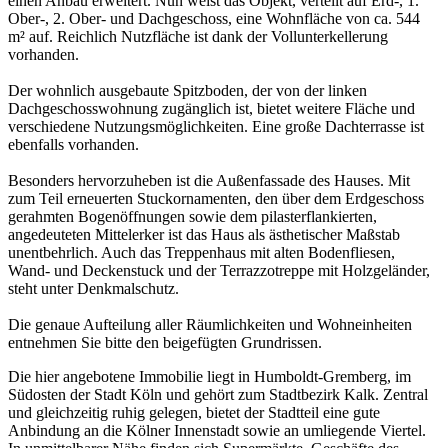
einen Anbau erweitert. Nun weist das Objekt, verteilt auf Erd-, 1.
Ober-, 2. Ober- und Dachgeschoss, eine Wohnfläche von ca. 544
m² auf. Reichlich Nutzfläche ist dank der Vollunterkellerung
vorhanden.
Der wohnlich ausgebaute Spitzboden, der von der linken
Dachgeschosswohnung zugänglich ist, bietet weitere Fläche und
verschiedene Nutzungsmöglichkeiten. Eine große Dachterrasse ist
ebenfalls vorhanden.
Besonders hervorzuheben ist die Außenfassade des Hauses. Mit
zum Teil erneuerten Stuckornamenten, den über dem Erdgeschoss
gerahmten Bogenöffnungen sowie dem pilasterflankierten,
angedeuteten Mittelerker ist das Haus als ästhetischer Maßstab
unentbehrlich. Auch das Treppenhaus mit alten Bodenfliesen,
Wand- und Deckenstuck und der Terrazzotreppe mit Holzgeländer,
steht unter Denkmalschutz.
Die genaue Aufteilung aller Räumlichkeiten und Wohneinheiten
entnehmen Sie bitte den beigefügten Grundrissen.
Die hier angebotene Immobilie liegt in Humboldt-Gremberg, im
Südosten der Stadt Köln und gehört zum Stadtbezirk Kalk. Zentral
und gleichzeitig ruhig gelegen, bietet der Stadtteil eine gute
Anbindung an die Kölner Innenstadt sowie an umliegende Viertel.